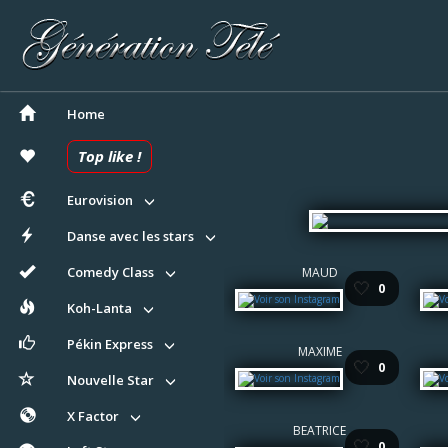
Home
Top like !
Eurovision
Danse avec les stars
Comedy Class
MAUD
🤍
0
Koh-Lanta
Pékin Express
MAXIME
🤍
0
Nouvelle Star
X Factor
BEATRICE
🤍
0