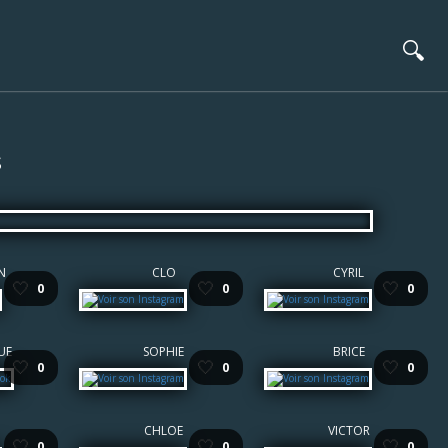
🔍
s
N
CLO
CYRIL
🤍
🤍
🤍
0
0
0
UE
SOPHIE
BRICE
🤍
🤍
🤍
0
0
0
CHLOE
VICTOR
🤍
🤍
🤍
0
0
0