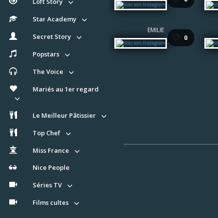
Loft Story
Star Academy
EMILIE
🤍
Secret Story
0
Popstars
The Voice
Mariés au 1er regard
Le Meilleur Pâtissier
Top Chef
Miss France
Nice People
Séries TV
Films cultes