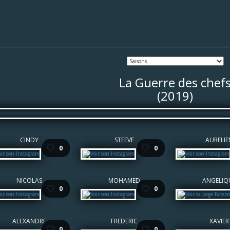
La Guerre des chef
(2019)
CINDY
STEEVE
AURELIE
🤍
🤍
0
0
NICOLAS
MOHAMED
ANGELIQ
🤍
🤍
0
0
ALEXANDRE
FREDERIC
XAVIER
🤍
🤍
0
0