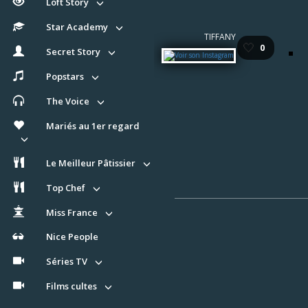
Loft Story
Star Academy
TIFFANY
🤍
0
Secret Story
Popstars
The Voice
Mariés au 1er regard
Le Meilleur Pâtissier
Top Chef
Miss France
Nice People
Séries TV
Films cultes