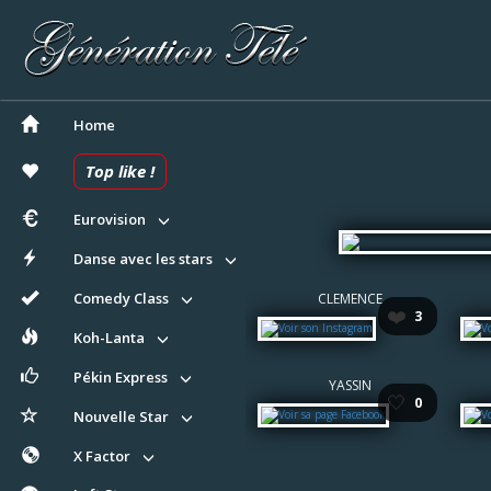
Home
Top like !
Eurovision
Danse avec les stars
Comedy Class
CLEMENCE
❤️
3
Koh-Lanta
Pékin Express
YASSIN
🤍
0
Nouvelle Star
X Factor