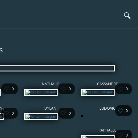
🔍
s
NATHALIE
CASSANDRE
🤍
🤍
🤍
0
0
0
NE
DYLAN
LUDOVIC
🤍
0
🤍
🤍
0
0
RAPHAELE
🤍
0