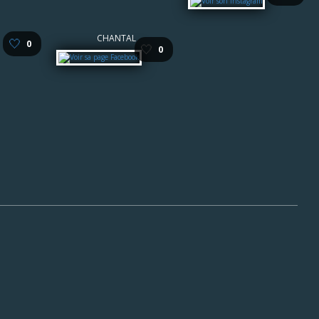
CHANTAL
🤍
0
🤍
0