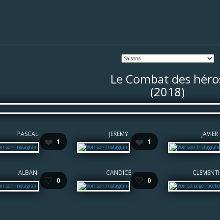
Le Combat des héro
(2018)
PASCAL
JEREMY
JAVIER
❤️
❤️
1
1
ALBAN
CANDICE
CLEMENTI
🤍
🤍
0
0