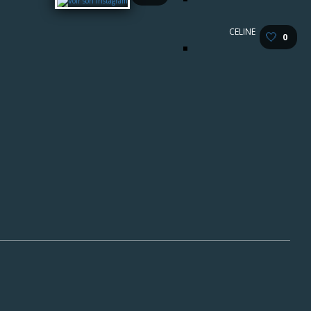
CELINE
🤍
0