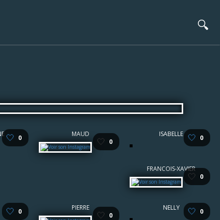
🔍
NE
MAUD
ISABELLE
🤍
🤍
0
0
🤍
0
FRANCOIS-XAVIER
🤍
0
PIERRE
NELLY
🤍
🤍
0
0
🤍
0