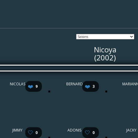
Nicoya
(2002)
NICOLAS
BERNARD
MARIAN
❤️
❤️
9
3
JIMMY
ADONIS
JACKY
🤍
🤍
0
0