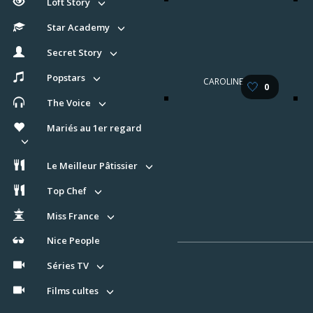
Loft Story
Star Academy
Secret Story
Popstars
CAROLINE
🤍
0
The Voice
Mariés au 1er regard
Le Meilleur Pâtissier
Top Chef
Miss France
Nice People
Séries TV
Films cultes