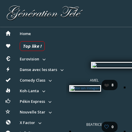
Home
Top like !
Eurovision
Danse avec les stars
Comedy Class
AMEL
❤️
8
Koh-Lanta
Pékin Express
Nouvelle Star
X Factor
BEATRICE
🤍
0