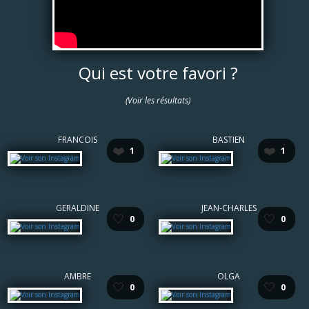
Qui est votre favori ?
(Voir les résultats)
FRANCOIS
BASTIEN
❤️
❤️
1
1
GERALDINE
JEAN-CHARLES
🤍
🤍
0
0
AMBRE
OLGA
🤍
🤍
0
0