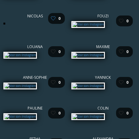
NICOLAS
FOUZI
🤍
0
🤍
0
LOUANA
MAXIME
🤍
🤍
0
0
ANNE-SOPHIE
YANNICK
🤍
🤍
0
0
PAULINE
COLIN
🤍
🤍
0
0
SETHA
ALEXANDRA