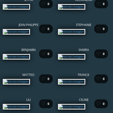
🤍
🤍
0
0
JEAN-PHILIPPE
STEPHANIE
🤍
🤍
0
0
BENJAMIN
SAMIRA
🤍
🤍
0
0
MATTEO
FRANCK
🤍
🤍
0
0
LILI
CELINE
🤍
🤍
0
0