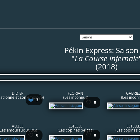
Pékin Express: Saison
"
La Course infernale
(2018)
DIDIER
FLORIAN
GABRIE
patronne et son employé)
(Les inconnus)
(Les incon
❤️
3
🤍
0
ALIZEE
ESTELLE
ESTELLE
(Les amoureux BCBG)
(Les copines belges)
(Les copines 
🤍
🤍
0
0