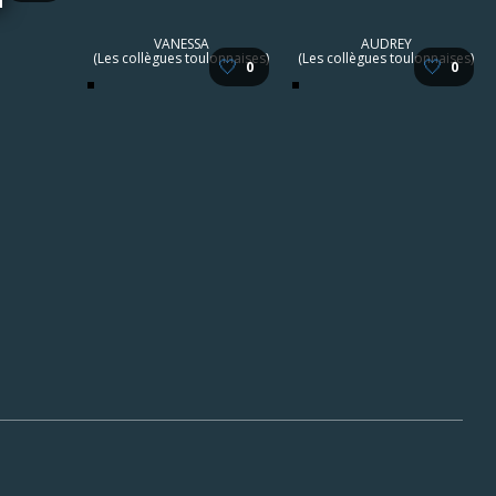
VANESSA
AUDREY
(Les collègues toulonnaises)
(Les collègues toulonnaises)
🤍
🤍
0
0