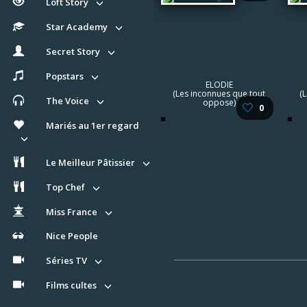
Loft Story
Star Academy
Secret Story
Popstars
ELODIE
(Les inconnues que tout
(
The Voice
oppose)
🤍
0
Mariés au 1er regard
Le Meilleur Pâtissier
Top Chef
Miss France
Nice People
Séries TV
Films cultes