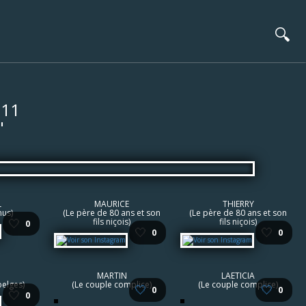
🔍
 11
"
L
MAURICE
THIERRY
nus)
(Le père de 80 ans et son
(Le père de 80 ans et son
🤍
fils niçois)
fils niçois)
0
🤍
🤍
0
0
MARTIN
LAETICIA
belges)
(Le couple complice)
(Le couple complice)
🤍
🤍
0
0
🤍
0