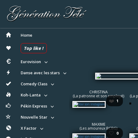
Home
Top like !
Eurovision
Danse avec les stars
Comedy Class
CHRISTINA
Koh-Lanta
(La patronne et son employé)
(La 
❤️
1
Pékin Express
Nouvelle Star
MAXIME
X Factor
(Les amoureux BCBG)
🤍
0