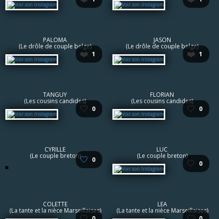
PALOMA
JASON
(Le drôle de couple belge)
(Le drôle de couple belge)
❤️
❤️
1
1
TANGUY
FLORIAN
(Les cousins candides)
(Les cousins candides)
🤍
🤍
0
0
CYRILLE
LUC
(Le couple breton)
(Le couple breton)
🤍
0
🤍
0
COLETTE
LEA
(La tante et la nièce Marseillaises)
(La tante et la nièce Marseillaises)
🤍
🤍
0
0