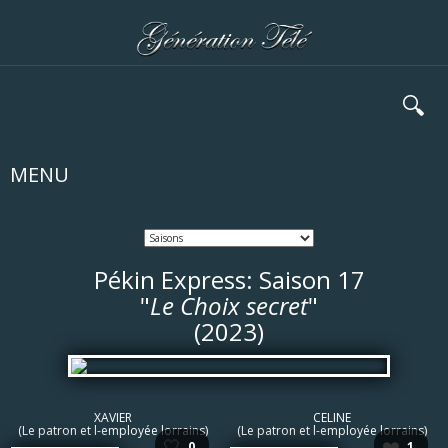
🔍
MENU
Pékin Express: Saison 17
"
Le Choix secret
"
(2023)
XAVIER
CELINE
(Le patron et l-employée lorrains)
(Le patron et l-employée lorrains)
🤍
❤️
0
1