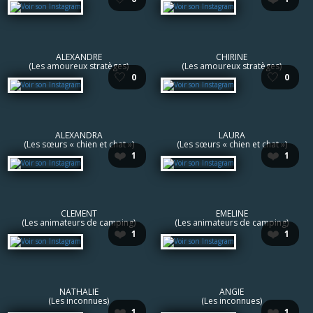
ALEXANDRE
CHIRINE
(Les amoureux stratèges)
(Les amoureux stratèges)
🤍
🤍
0
0
ALEXANDRA
LAURA
(Les sœurs « chien et chat »)
(Les sœurs « chien et chat »)
❤️
❤️
1
1
CLEMENT
EMELINE
(Les animateurs de camping)
(Les animateurs de camping)
❤️
❤️
1
1
NATHALIE
ANGIE
(Les inconnues)
(Les inconnues)
❤️
❤️
1
1