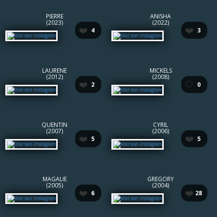
PIERRE
ANISHA
(2023)
(2022)
❤️
❤️
4
3
LAURENE
MICKELS
(2012)
(2008)
❤️
🤍
2
0
QUENTIN
CYRIL
(2007)
(2006)
❤️
❤️
5
5
MAGALIE
GREGORY
(2005)
(2004)
❤️
❤️
6
28