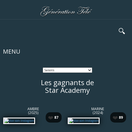
🔍
MENU
Les gagnants de
Star Academy
AMBRE
MARINE
(2025)
(2024)
❤️
❤️
87
89