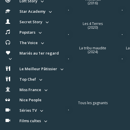
Loft Story
(2016)
Star Academy
Secret Story
Les 4 Terres
(2020)
Popstars
The Voice
La tribu maudite
La
(2024)
Mariés au 1er regard
Le Meilleur Pâtissier
Top Chef
Miss France
Nice People
Tous les gagnants
Séries TV
Films cultes