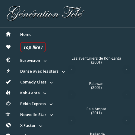
Home
Top like !
Les aventuriers de Koh-Lanta
Eurovision
(2001)
Danse avec les stars
Comedy Class
Palawan
(2007)
Koh-Lanta
Pékin Express
Raja Ampat
(2011)
Nouvelle Star
X Factor
Thaïlande