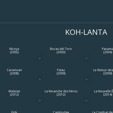
KOH-LANTA
Nicoya
Bocas del Toro
Panam
(2002)
(2003)
(2004)
Caramoan
Palau
Le Retour des
(2008)
(2009)
(2009)
Malaisie
La Revanche des héros
La Nouvelle É
(2012)
(2012)
(2014)
Fidji
Cambodge
Le Combat de