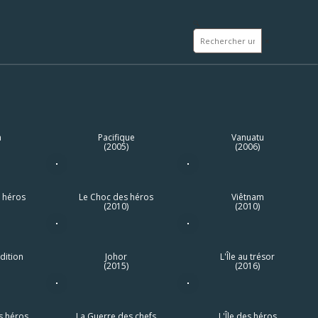
🔍
✕
a
Pacifique
Vanuatu
(2005)
(2006)
 héros
Le Choc des héros
Viêtnam
(2010)
(2010)
dition
Johor
L'Île au trésor
(2015)
(2016)
s héros
La Guerre des chefs
L'Île des héros